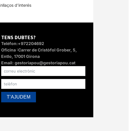
nllaços d'interés
TENS DUBTES?
Telèfon:+972204692
Oficina :Carrer de Cristòfol Grober, 5,
Entlo, 17001 Girona
Email: gestoriapou@gestoriapou.cat
T’AJUDEM