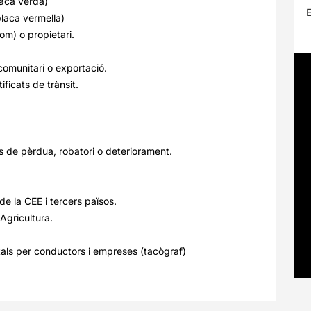
laca verda)
E
laca vermella)
om) o propietari.
comunitari o exportació.
ificats de trànsit.
 de pèrdua, robatori o deteriorament.
e la CEE i tercers països.
gricultura.
tals per conductors i empreses (tacògraf)