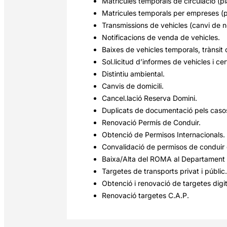
Matricules temporals de circulació (p
Matricules temporals per empreses (p
Transmissions de vehicles (canvi de n
Notificacions de venda de vehicles.
Baixes de vehicles temporals, trànsit 
Sol.licitud d’informes de vehicles i cert
Distintiu ambiental.
Canvis de domicili.
Cancel.lació Reserva Domini.
Duplicats de documentació pels casos
Renovació Permís de Conduir.
Obtenció de Permisos Internacionals.
Convalidació de permisos de conduir d
Baixa/Alta del ROMA al Departament A
Targetes de transports privat i públic.
Obtenció i renovació de targetes digi
Renovació targetes C.A.P.