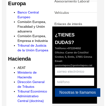
Asesoramiento Laboral
Europa
Banco Central
Vehículos
Europeo
Comisión Europea,
Enlaces de interés
Fiscalidad y Unión
aduanera
¿TIENES
Comisión Europea,
Empresa e Industria
DUDAS?
Tribunal de Justicia
Teléfono:+972204692
de la Unión Europea
Oficina :Carrer de Cristòfol
Grober, 5, Entlo, 17001 Girona
Hacienda
Email:
gestoriapou@gestoriapou.cat
AEAT
Ministerio de
Hacienda
Dirección General
de Tributos
Tribunal Económico
Nosotras te llamamos
Administrativo
Central (doctrina)