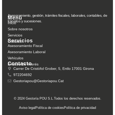
Asesoramiento, gestión, trámites fiscales, laborales, contables, de
Menú
tránsitos y sucesiones.
Inicio
Sobre nosotros
Servicios
Servicios
Contacto
Asesoramiento Fiscal
Asesoramiento Laboral
Vehículos
Contacto
Enlaces De Interés
Carrer De Cristòfol Grober, 5, Entlo 17001 Girona
972204692
Gestoriapou@gestoriapou.cat
© 2024 Gestoría POU S.L.Todos los derechos reservados.
Aviso legal
Política de cookies
Política de privacidad