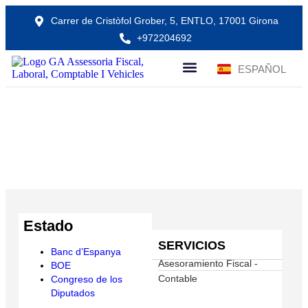
Carrer de Cristòfol Grober, 5, ENTLO, 17001 Girona
+972204692
ESPAÑOL
CATALÀ
SOBRE NOSOTROS
Enllaços d’interés
Home > Service >Enllaços d’interés
Estado
SERVICIOS
Banc d’Espanya
Asesoramiento Fiscal -
BOE
Contable
Congreso de los
Diputados