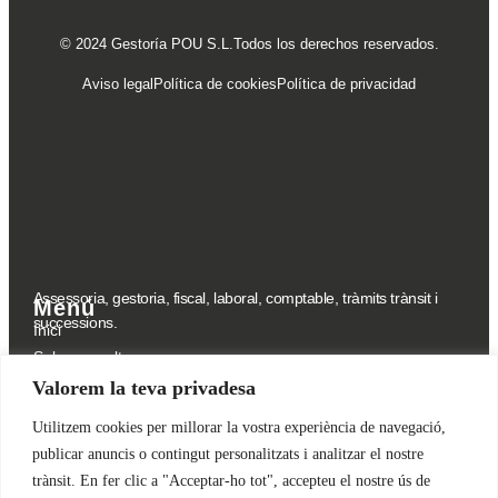
© 2024 Gestoría POU S.L.Todos los derechos reservados.
Aviso legal
Política de cookies
Política de privacidad
Assessoria, gestoria, fiscal, laboral, comptable, tràmits trànsit i
Menú
successions.
Inici
Sobre nosaltres
Serveis
Valorem la teva privadesa
Serveis
Contacte
Utilitzem cookies per millorar la vostra experiència de navegació,
Assessorament Fiscal
publicar anuncis o contingut personalitzats i analitzar el nostre
Assessorament Laboral
trànsit. En fer clic a "Acceptar-ho tot", accepteu el nostre ús de
Vehicles