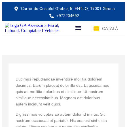
Carrer de Cristòfol Grober, 5, ENTLO, 17001 Girona
+972204692
ESPAÑOL
CATALÀ
SOBRE NOSALTRES
Molestias eveniet et et.
Ducimus repudiandae inventore mollitia dolorem
ducimus. Earum placeat dolor illo est. Et accusamus
quis ad mollitia doloribus et similique. Ut nostrum
similique necessitatibus. Magnam est doloribus
autem incidunt velit quos.
Dignissimos voluptas ab autem dolor id minus. Sit
nostrum occaecati et pariatur. Hic eos est sint dicta
soluta. Libero veniam aut nemo sint explicabo