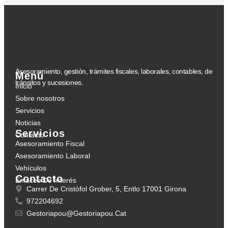
Asesoramiento, gestión, trámites fiscales, laborales, contables, de
Menú
tránsitos y sucesiones.
Inicio
Sobre nosotros
Servicios
Noticias
Servicios
Contacto
Asesoramiento Fiscal
Asesoramiento Laboral
Vehículos
Contacto
Enlaces De Interés
Carrer De Cristòfol Grober, 5, Entlo 17001 Girona
972204692
Gestoriapou@gestoriapou.cat