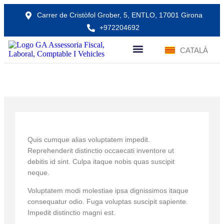
Carrer de Cristòfol Grober, 5, ENTLO, 17001 Girona
+972204692
ESPAÑOL
CATALÀ
SOBRE NOSALTRES
Praesentium id nihil incidunt facilis.
Quis cumque alias voluptatem impedit.
Reprehenderit distinctio occaecati inventore ut
debitis id sint. Culpa itaque nobis quas suscipit
neque.
Voluptatem modi molestiae ipsa dignissimos itaque
consequatur odio. Fuga voluptas suscipit sapiente.
Impedit distinctio magni est.