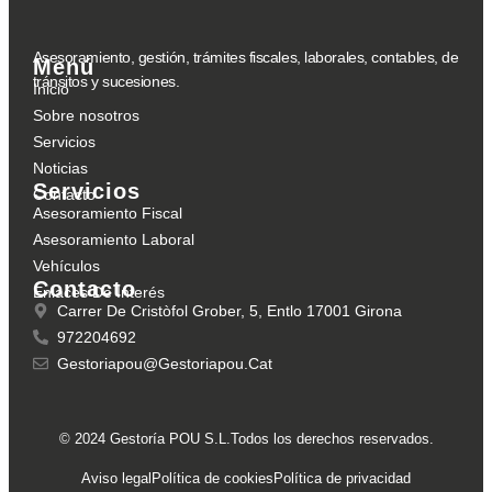
Asesoramiento, gestión, trámites fiscales, laborales, contables, de
Menú
tránsitos y sucesiones.
Inicio
Sobre nosotros
Servicios
Noticias
Servicios
Contacto
Asesoramiento Fiscal
Asesoramiento Laboral
Vehículos
Contacto
Enlaces De Interés
Carrer De Cristòfol Grober, 5, Entlo 17001 Girona
972204692
Gestoriapou@gestoriapou.cat
© 2024 Gestoría POU S.L.Todos los derechos reservados.
Aviso legal
Política de cookies
Política de privacidad